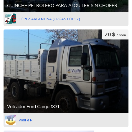
GUINCHE PETROLERO PARA ALQUILER SIN CHOFER
LÓPEZ ARGENTINA (GRÚAS LÓPEZ)
20 $
/ hora
Volcador Ford Cargo 1831
VialFe R