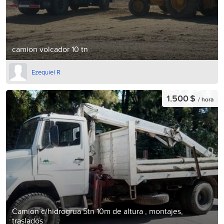
camion volcador 10 tn
Ezequiel R
1.500 $
/ hora
Camion c/hidrogrua 5tn 10m de altura , montajes,
traslados