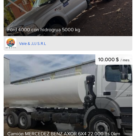
Ford 4000 con hidrogrua 5000 kg
Vale & JJJ S.R.L
10.000 $
/ mes
Camión MERCEDEZ BENZ AXOR 6X4 22.000 lts 0km