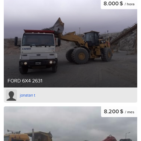
8.000 $
/ hora
FORD 6X4 2631
jonatan t
8.200 $
/ mes