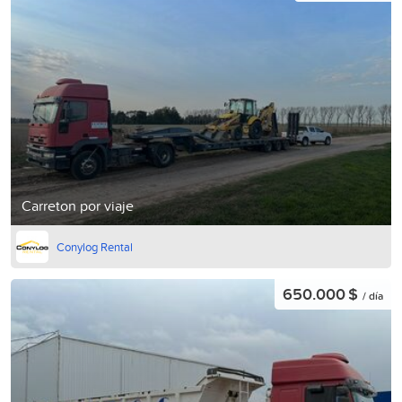
Carreton por viaje
Conylog Rental
650.000 $
/ día