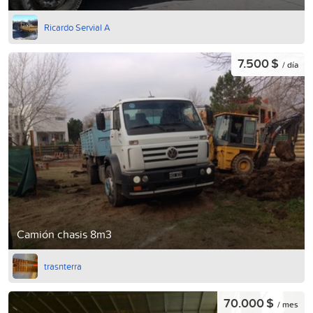
Ricardo Servial A
7.500 $
/ día
Camión chasis 8m3
trasnterra
70.000 $
/ mes