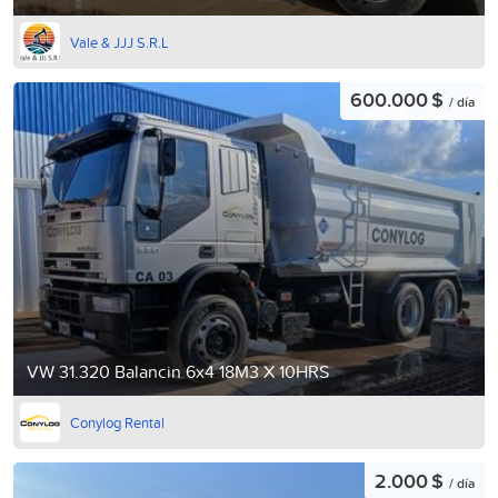
Vale & JJJ S.R.L
600.000 $
/ día
VW 31.320 Balancin 6x4 18M3 X 10HRS
Conylog Rental
2.000 $
/ día