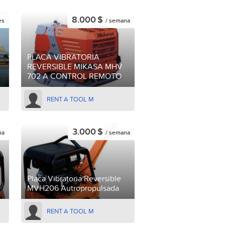
8.000 $
es
/ semana
PLACA VIBRATORIA
REVERSIBLE MIKASA MHV
702 A CONTROL REMOTO
RENT A TOOL M
3.000 $
na
/ semana
Placa Vibratoria Reversible
MVH206 Autropropulsada
RENT A TOOL M