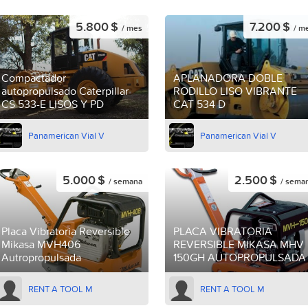
5.800 $
7.200 $
/ mes
/ m
Compactador
APLANADORA DOBLE
autopropulsado Caterpillar
RODILLO LISO VIBRANTE
CS 533-E LISOS Y PD
CAT 534 D
Panamerican Vial V
Panamerican Vial V
5.000 $
2.500 $
/ semana
/ sema
Placa Vibratoria Reversible
PLACA VIBRATORIA
Mikasa MVH406
REVERSIBLE MIKASA MHV
Autropropulsada
150GH AUTOPROPULSADA
RENT A TOOL M
RENT A TOOL M