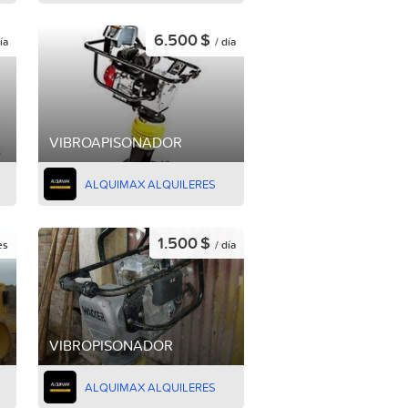
6.500 $
ía
/ día
VIBROAPISONADOR
ALQUIMAX ALQUILERES
1.500 $
es
/ día
VIBROPISONADOR
ALQUIMAX ALQUILERES