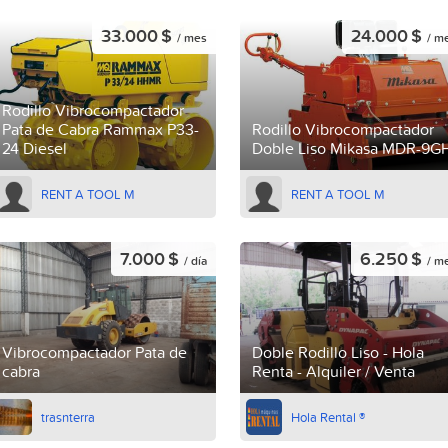
33.000 $
24.000 $
/ mes
/ m
Rodillo Vibrocompactador
Pata de Cabra Rammax P33-
Rodillo Vibrocompactador
24 Diesel
Doble Liso Mikasa MDR-9G
RENT A TOOL M
RENT A TOOL M
7.000 $
6.250 $
/ día
/ m
Vibrocompactador Pata de
Doble Rodillo Liso - Hola
cabra
Renta - Alquiler / Venta
trasnterra
Hola Rental ®