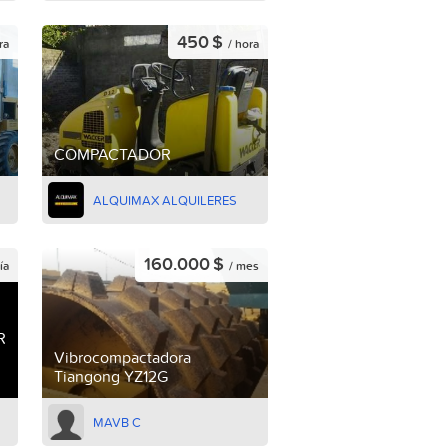
450 $
ra
/ hora
COMPACTADOR
ALQUIMAX ALQUILERES
160.000 $
ía
/ mes
R
Vibrocompactadora
Tiangong YZ12G
MAVB C