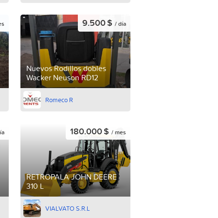
9.500 $
es
/ día
Nuevos Rodillos dobles
Wacker Neuson RD12
Romeco R
180.000 $
ía
/ mes
RETROPALA JOHN DEERE
310 L
VIALVATO S.R.L