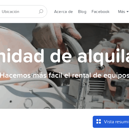
Acerca de
Blog
Facebook
Más
idad de alquil
Hacemos más fácil el rental de equipo
Vista resum