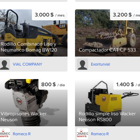
3.000 $
3.200 $
/ mes
/ m
Rodillo Combinado Liso y
Neumatico Bomag BW120
Compactador CAT CP 533
VIAL COMPANY
Exoriturvial
800 $
1.400 $
/ día
/ d
Vibropisones Wacker
Rodillo simple liso Wacker
Neuson
Neuson RS800
Romeco R
Romeco R