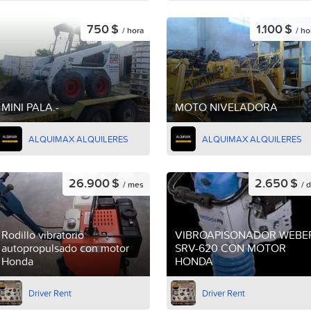
750 $
1.100 $
/ hora
/ ho
MINI PALA.-
MOTO NIVELADORA
ALQUIMAX ALQUILERES
ALQUIMAX ALQUILERES
26.900 $
2.650 $
/ mes
/ d
Rodillo vibratorio
VIBROAPISONADOR WEBE
autopropulsado con motor
SRV-620 CON MOTOR
Honda
HONDA
Driver Rent
Driver Rent