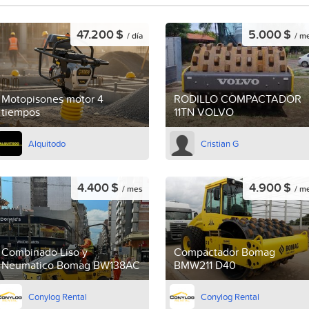
47.200 $
5.000 $
/ día
/ m
Motopisones motor 4
RODILLO COMPACTADOR
tiempos
11TN VOLVO
Alquitodo
Cristian G
4.400 $
4.900 $
/ mes
/ m
Combinado Liso y
Compactador Bomag
Neumatico Bomag BW138AC
BMW211 D40
Conylog Rental
Conylog Rental