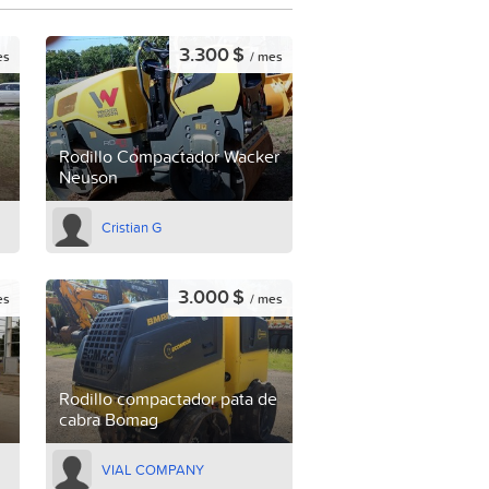
3.300 $
es
/ mes
Rodillo Compactador Wacker
Neuson
Cristian G
3.000 $
es
/ mes
Rodillo compactador pata de
cabra Bomag
VIAL COMPANY