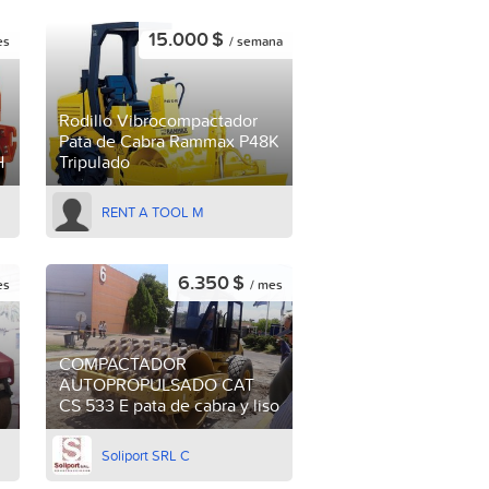
15.000 $
es
/ semana
Rodillo Vibrocompactador
Pata de Cabra Rammax P48K
H
Tripulado
RENT A TOOL M
6.350 $
es
/ mes
COMPACTADOR
AUTOPROPULSADO CAT
CS 533 E pata de cabra y liso
Soliport SRL C