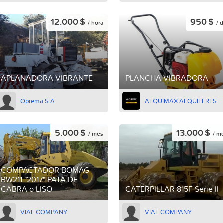
12.000 $
950 $
/ hora
/ d
APLANADORA VIBRANTE
PLANCHA VIBRADORA
Oprema S.A.
ALQUIMAX ALQUILERES
5.000 $
13.000 $
/ mes
/ m
COMPACTADOR BOMAG
BW211 "2017" PATA DE
CABRA o LISO
CATERPILLAR 815F Serie II
VIAL COMPANY
VIAL COMPANY