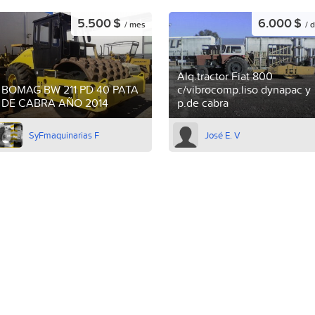
5.500 $
6.000 $
/ mes
/ d
Alq.tractor Fiat 800
BOMAG BW 211 PD 40 PATA
c/vibrocomp.liso dynapac y
DE CABRA AÑO 2014
p.de cabra
SyFmaquinarias F
José E. V